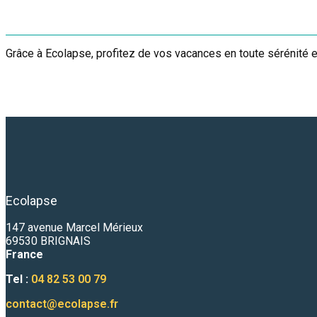
Grâce à Ecolapse, profitez de vos vacances en toute sérénité
Ecolapse
147 avenue Marcel Mérieux
69530 BRIGNAIS
France
Tel :
04 82 53 00 79
contact@ecolapse.fr