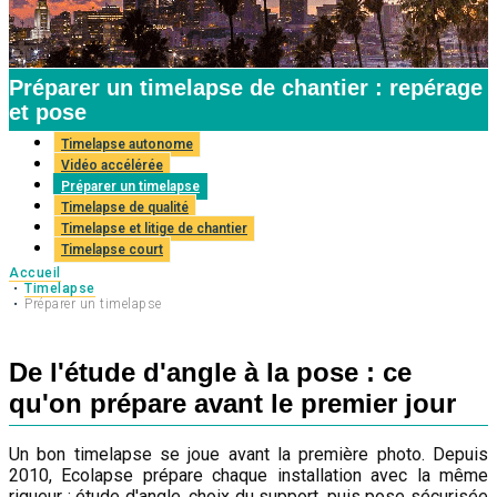
Préparer un timelapse de chantier : repérage
et pose
Timelapse autonome
Vidéo accélérée
Préparer un timelapse
Timelapse de qualité
Timelapse et litige de chantier
Timelapse court
Accueil
Timelapse
Préparer un timelapse
De l'étude d'angle à la pose : ce
qu'on prépare avant le premier jour
Un bon timelapse se joue avant la première photo. Depuis
2010, Ecolapse prépare chaque installation avec la même
rigueur : étude d'angle, choix du support, puis pose sécurisée