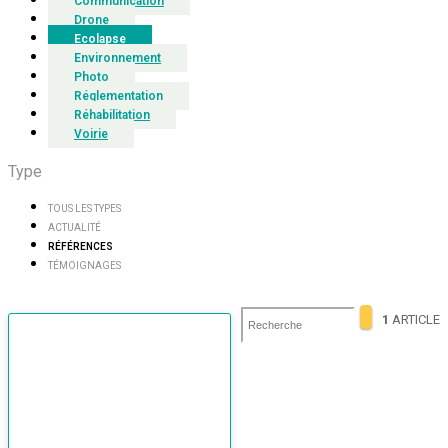
Communication
Drone
Ecolapse
Environnement
Photo
Réglementation
Réhabilitation
Voirie
Type
TOUS LES TYPES
ACTUALITÉ
RÉFÉRENCES
TÉMOIGNAGES
1
ARTICLE