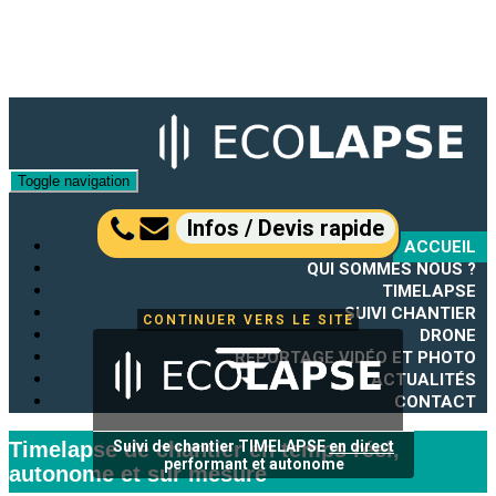
Toggle navigation
Infos / Devis rapide
ACCUEIL
QUI SOMMES NOUS ?
TIMELAPSE
SUIVI CHANTIER
CONTINUER VERS LE SITE
DRONE
REPORTAGE VIDÉO ET PHOTO
ACTUALITÉS
CONTACT
Timelapse de chantier en temps réel,
Suivi de chantier TIMELAPSE
en direct
performant et autonome
autonome et sur mesure