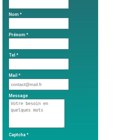
Nom *
Prénom *
Tel *
Mail *
Message
Captcha *